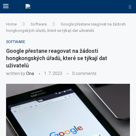
Home
Software
Google přestane reagovat na žádosti
hongkongských úřadů, které se týkají dat uživatelů
SOFTWARE
Google přestane reagovat na žádosti
hongkongských úřadů, které se týkají dat
uživatelů
written by
Ona
1. 7. 2023
0 comments